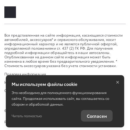
Вся представленная на сайте информация, касающаяся стоимости
автомобилей, аксессуаров* и сервисного обслуживания, носит
информационный характер и не является публичной офертой,
определяемой положениями ст. 437 (2) ГК РФ. Для получения
подробной информации обращайтесь в наши автосалоны.
Опубликованная на данном сайте информация может быть
изменена в любое время без предварительного уведомления. *
Стоимость аксессуаров указана без учета стоимости установки.
Правовая информация
×
Изменить настройку cookies
Мы используем файлы cookie
Сбросить cookie
Это необходимо для полноценного функционирования
сайта. Продолжая использовать сайт, вы соглашаетесь со
сбором и обработкой данных.
©
2026
ООО "Оренбург-Авто-Центр"
Согласен
Читать полностью
Работает на технологиях
TradeDealer