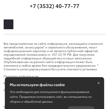
+7 (3532) 40-77-77
Вся представленная на сайте информация, касающаяся стоимости
автомобилей, аксессуаров* и сервисного обслуживания, носит
информационный характер и не является публичной офертой,
определяемой положениями ст. 437 (2) ГК РФ. Для получения
подробной информации обращайтесь в наши автосалоны.
Опубликованная на данном сайте информация может быть
изменена в любое время без предварительного уведомления. *
Стоимость аксессуаров указана без учета стоимости установки.
Правовая информация
×
Изменить настройку cookies
Мы используем файлы cookie
Сбросить cookie
Это необходимо для полноценного функционирования
сайта. Продолжая использовать сайт, вы соглашаетесь со
сбором и обработкой данных.
©
2026
ООО "Оренбург-Авто-Центр"