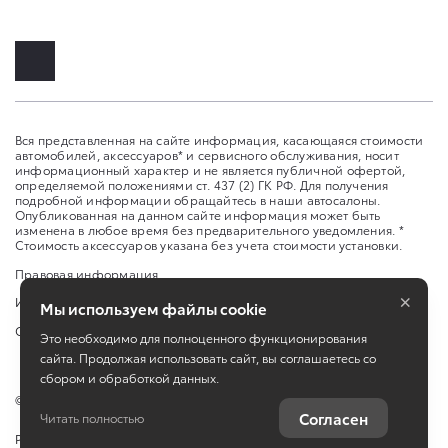
Вся представленная на сайте информация, касающаяся стоимости
автомобилей, аксессуаров* и сервисного обслуживания, носит
информационный характер и не является публичной офертой,
определяемой положениями ст. 437 (2) ГК РФ. Для получения
подробной информации обращайтесь в наши автосалоны.
Опубликованная на данном сайте информация может быть
изменена в любое время без предварительного уведомления. *
Стоимость аксессуаров указана без учета стоимости установки.
Правовая информация
×
Изменить настройку cookies
Мы используем файлы cookie
Сбросить cookie
Это необходимо для полноценного функционирования
сайта. Продолжая использовать сайт, вы соглашаетесь со
сбором и обработкой данных.
©
2026
ООО "Оренбург-Авто-Центр"
Согласен
Читать полностью
Работает на технологиях
TradeDealer