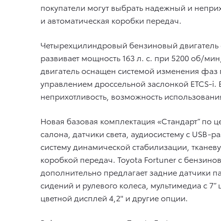
покупатели могут выбрать надежный и неприх
и автоматическая коробки передач.
Четырехцилиндровый бензиновый двигатель с
развивает мощность 163 л. с. при 5200 об/м
двигатель оснащен системой изменения фаз 
управлением дроссельной заслонкой ETCS-i.
неприхотливость, возможность использования
Новая базовая комплектация «Стандарт” по це
салона, датчики света, аудиосистему с USB-
систему динамической стабилизации, тканеву
коробкой передач. Toyota Fortuner с бензино
дополнительно предлагает задние датчики па
сидений и рулевого колеса, мультимедиа с 7
цветной дисплей 4,2'' и другие опции.