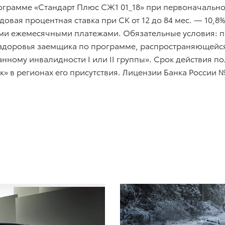
ограмме «Стандарт Плюс СЖ1 01_18» при первоначальном 
 годовая процентная ставка при СК от 12 до 84 мес. — 1
ми ежемесячными платежами. Обязательные условия: пе
здоровья заемщика по программе, распространяющейся
нному инвалидности I или II группы». Срок действия п
» в регионах его присутствия. Лицензии Банка России №