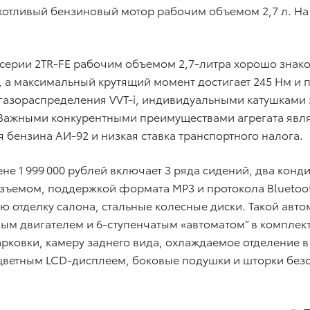
отливый бензиновый мотор рабочим объемом 2,7 л. На 
ерии 2TR-FE рабочим объемом 2,7-литра хорошо знако
ин, а максимальный крутящий момент достигает 245 Нм и
газораспределения VVT-i, индивидуальными катушками 
 Важными конкурентными преимуществами агрегата явля
 бензина АИ-92 и низкая ставка транспортного налога.
не 1 999 000 рублей включает 3 ряда сидений, два кон
разъемом, поддержкой формата MP3 и протокола Blueto
ю отделку салона, стальные колесные диски. Такой авто
вым двигателем и 6-ступенчатым «автоматом” в комплек
рковки, камеру заднего вида, охлаждаемое отделение 
” цветным LCD-дисплеем, боковые подушки и шторки без