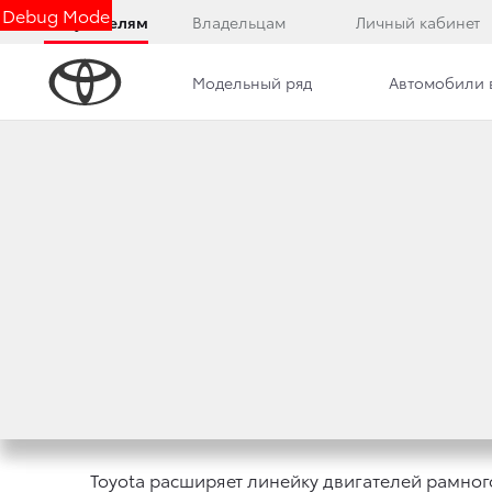
Debug Mode
Покупателям
Владельцам
Личный кабинет
Модельный ряд
Автомобили 
Дилерский центр
Новости
TOYOTA FORTUNE
ДВИГАТЕЛЕМ ПО ЦЕ
2 февраля 2018 г.
Поделиться
Toyota расширяет линейку двигателей рамног