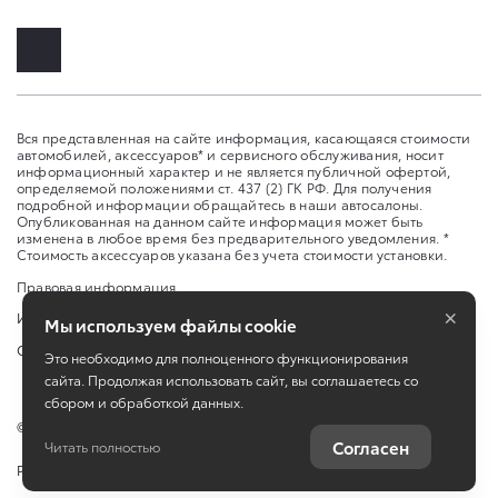
Вся представленная на сайте информация, касающаяся стоимости
автомобилей, аксессуаров* и сервисного обслуживания, носит
информационный характер и не является публичной офертой,
определяемой положениями ст. 437 (2) ГК РФ. Для получения
подробной информации обращайтесь в наши автосалоны.
Опубликованная на данном сайте информация может быть
изменена в любое время без предварительного уведомления. *
Стоимость аксессуаров указана без учета стоимости установки.
Правовая информация
×
Изменить настройку cookies
Мы используем файлы cookie
Сбросить cookie
Это необходимо для полноценного функционирования
сайта. Продолжая использовать сайт, вы соглашаетесь со
сбором и обработкой данных.
©
2026
ООО "Оренбург-Авто-Центр"
Согласен
Читать полностью
Работает на технологиях
TradeDealer