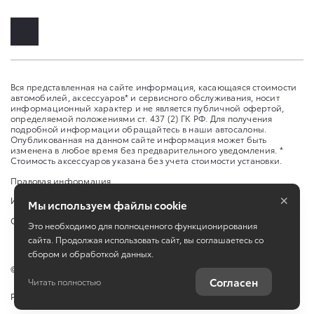
Вся представленная на сайте информация, касающаяся стоимости
автомобилей, аксессуаров* и сервисного обслуживания, носит
информационный характер и не является публичной офертой,
определяемой положениями ст. 437 (2) ГК РФ. Для получения
подробной информации обращайтесь в наши автосалоны.
Опубликованная на данном сайте информация может быть
изменена в любое время без предварительного уведомления. *
Стоимость аксессуаров указана без учета стоимости установки.
Правовая информация
×
Изменить настройку cookies
Мы используем файлы cookie
Сбросить cookie
Это необходимо для полноценного функционирования
сайта. Продолжая использовать сайт, вы соглашаетесь со
сбором и обработкой данных.
©
2026
ООО "Оренбург-Авто-Центр"
Согласен
Читать полностью
Работает на технологиях
TradeDealer