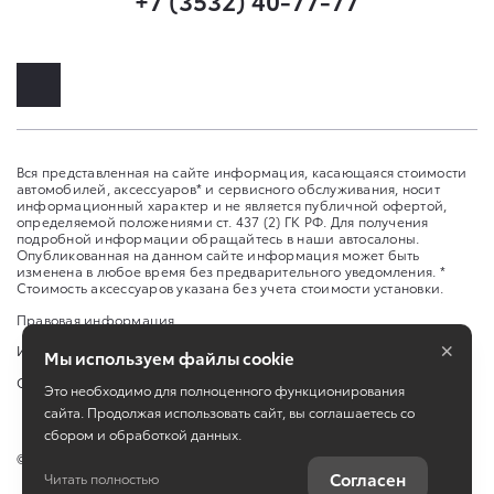
Вся представленная на сайте информация, касающаяся стоимости
автомобилей, аксессуаров* и сервисного обслуживания, носит
информационный характер и не является публичной офертой,
определяемой положениями ст. 437 (2) ГК РФ. Для получения
подробной информации обращайтесь в наши автосалоны.
Опубликованная на данном сайте информация может быть
изменена в любое время без предварительного уведомления. *
Стоимость аксессуаров указана без учета стоимости установки.
Правовая информация
×
Изменить настройку cookies
Мы используем файлы cookie
Сбросить cookie
Это необходимо для полноценного функционирования
сайта. Продолжая использовать сайт, вы соглашаетесь со
сбором и обработкой данных.
©
2026
ООО "Оренбург-Авто-Центр"
Согласен
Читать полностью