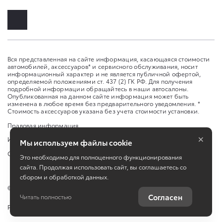
Вся представленная на сайте информация, касающаяся стоимости
автомобилей, аксессуаров* и сервисного обслуживания, носит
информационный характер и не является публичной офертой,
определяемой положениями ст. 437 (2) ГК РФ. Для получения
подробной информации обращайтесь в наши автосалоны.
Опубликованная на данном сайте информация может быть
изменена в любое время без предварительного уведомления. *
Стоимость аксессуаров указана без учета стоимости установки.
Правовая информация
×
Изменить настройку cookies
Мы используем файлы cookie
Сбросить cookie
Это необходимо для полноценного функционирования
сайта. Продолжая использовать сайт, вы соглашаетесь со
сбором и обработкой данных.
©
2026
ООО "Оренбург-Авто-Центр"
Согласен
Читать полностью
Работает на технологиях
TradeDealer