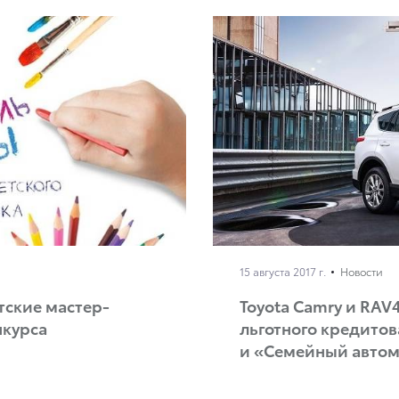
15 августа 2017 г.
Новости
етские мастер-
Toyota Camry и RA
нкурса
льготного кредито
и «Семейный авто