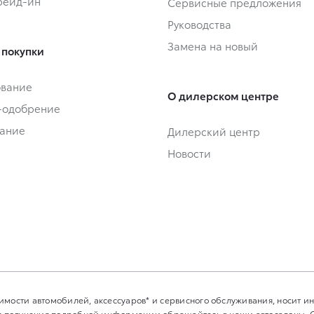
Трейд-ин
Сервисные предложения
Руководства
Замена на новый
 покупки
ование
О дилерском центре
-одобрение
ание
Дилерский центр
Новости
имости автомобилей, аксессуаров* и сервисного обслуживания, носит 
Для получения подробной информации обращайтесь в наши автосалоны.