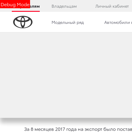
Debug Mode
Покупателям
Владельцам
Личный кабинет
Модельный ряд
Автомобили 
Дилерский центр
Новости
ЭКСПОРТ АВТОМО
ПРЕВЫСИЛ РЕЗУЛЬ
20 сентября 2017 г.
Поделиться
За 8 месяцев 2017 года на экспорт было поста