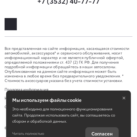
+7 (3532) 40-77-77
Вся представленная на сайте информация, касающаяся стоимости
автомобилей, аксессуаров* и сервисного обслуживания, носит
информационный характер и не является публичной офертой,
определяемой положениями ст. 437 (2) ГК РФ. Для получения
подробной информации обращайтесь в наши автосалоны.
Опубликованная на данном сайте информация может быть
изменена в любое время без предварительного уведомления. *
Стоимость аксессуаров указана без учета стоимости установки.
Правовая информация
×
Изменить настройку cookies
Мы используем файлы cookie
Сбросить cookie
Это необходимо для полноценного функционирования
сайта. Продолжая использовать сайт, вы соглашаетесь со
сбором и обработкой данных.
©
2026
ООО "Оренбург-Авто-Центр"
Согласен
Читать полностью